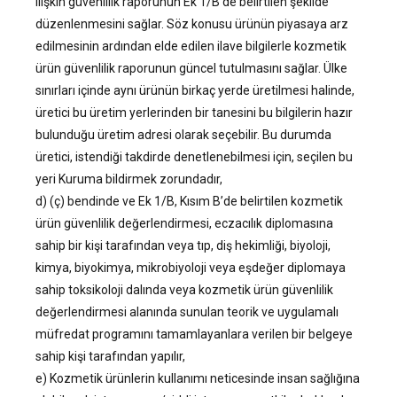
ilişkin güvenlilik raporunun Ek 1/B’de belirtilen şekilde
düzenlenmesini sağlar. Söz konusu ürünün piyasaya arz
edilmesinin ardından elde edilen ilave bilgilerle kozmetik
ürün güvenlilik raporunun güncel tutulmasını sağlar. Ülke
sınırları içinde aynı ürünün birkaç yerde üretilmesi halinde,
üretici bu üretim yerlerinden bir tanesini bu bilgilerin hazır
bulunduğu üretim adresi olarak seçebilir. Bu durumda
üretici, istendiği takdirde denetlenebilmesi için, seçilen bu
yeri Kuruma bildirmek zorundadır,
d) (ç) bendinde ve Ek 1/B, Kısım B’de belirtilen kozmetik
ürün güvenlilik değerlendirmesi, eczacılık diplomasına
sahip bir kişi tarafından veya tıp, diş hekimliği, biyoloji,
kimya, biyokimya, mikrobiyoloji veya eşdeğer diplomaya
sahip toksikoloji dalında veya kozmetik ürün güvenlilik
değerlendirmesi alanında sunulan teorik ve uygulamalı
müfredat programını tamamlayanlara verilen bir belgeye
sahip kişi tarafından yapılır,
e) Kozmetik ürünlerin kullanımı neticesinde insan sağlığına