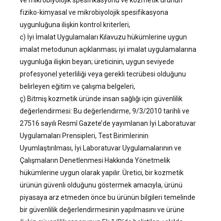
ve mikrobiyolojik spesifikasyonu ve kozmetik ürünün
fiziko-kimyasal ve mikrobiyolojik spesifikasyona
uygunluğuna ilişkin kontrol kriterleri,
c) İyi İmalat Uygulamaları Kılavuzu hükümlerine uygun
imalat metodunun açıklanması; iyi imalat uygulamalarına
uygunluğa ilişkin beyan; üreticinin, uygun seviyede
profesyonel yeterliliği veya gerekli tecrübesi olduğunu
belirleyen eğitim ve çalışma belgeleri,
ç) Bitmiş kozmetik üründe insan sağlığı için güvenlilik
değerlendirmesi: Bu değerlendirme, 9/3/2010 tarihli ve
27516 sayılı Resmî Gazete’de yayımlanan İyi Laboratuvar
Uygulamaları Prensipleri, Test Birimlerinin
Uyumlaştırılması, İyi Laboratuvar Uygulamalarının ve
Çalışmaların Denetlenmesi Hakkında Yönetmelik
hükümlerine uygun olarak yapılır. Üretici, bir kozmetik
ürünün güvenli olduğunu göstermek amacıyla, ürünü
piyasaya arz etmeden önce bu ürünün bilgileri temelinde
bir güvenlilik değerlendirmesinin yapılmasını ve ürüne